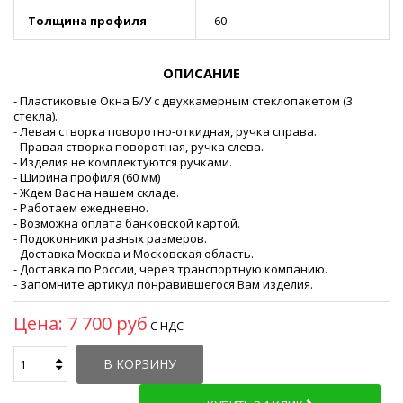
Толщина профиля
60
ОПИСАНИЕ
- Пластиковые Окна Б/У с двухкамерным стеклопакетом (3
стекла).
- Левая створка поворотно-откидная, ручка справа.
- Правая створка поворотная, ручка слева.
- Изделия не комплектуются ручками.
- Ширина профиля (60 мм)
- Ждем Вас на нашем складе.
- Работаем ежедневно.
- Возможна оплата банковской картой.
- Подоконники разных размеров.
- Доставка Москва и Московская область.
- Доставка по России, через транспортную компанию.
- Запомните артикул понравившегося Вам изделия.
Цена:
7 700 руб
С НДС
В КОРЗИНУ
*